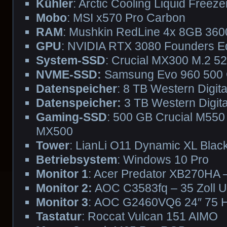
Kühler
: Arctic Cooling Liquid Freezer
Mobo
: MSI x570 Pro Carbon
RAM
: Mushkin RedLine 4x 8GB 360
GPU
: NVIDIA RTX 3080 Founders Ed
System-SSD
: Crucial MX300 M.2 
NVME-SSD:
Samsung Evo 960 500
Datenspeicher
: 8 TB Western Digit
Datenspeicher:
3 TB Western Digita
Gaming-SSD
: 500 GB Crucial M550
MX500
Tower
: LianLi O11 Dynamic XL Blac
Betriebsystem
: Windows 10 Pro
Monitor 1
: Acer Predator XB270HA –
Monitor 2:
AOC C3583fq – 35 Zoll
Monitor 3
: AOC G2460VQ6 24″ 75 
Tastatur
: Roccat Vulcan 151 AIMO