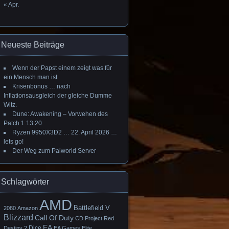
« Apr.
Neueste Beiträge
Wenn der Papst einem zeigt was für
ein Mensch man ist
Krisenbonus … nach
Inflationsausgleich der gleiche Dumme
Witz.
Dune: Awakening – Vorwehen des
Patch 1.13.20
Ryzen 9950X3D2 … 22. April 2026 …
lets go!
Der Weg zum Palworld Server
Schlagwörter
AMD
Battlefield V
2080
Amazon
Blizzard
Call Of Duty
CD Project Red
EA
Dice
Destiny 2
EA Games
Elite