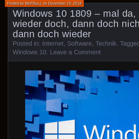
Posted by
WoFNuLL
on
Dezember 19, 2018
Windows 10 1809 – mal da, 
wieder doch, dann doch nich
dann doch wieder
Posted in:
Internet
,
Software
,
Technik
. Tagge
Windows 10
.
Leave a Comment