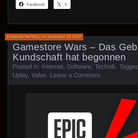
Facebook
X
Posted by
WoFNuLL
on
Dezember 19, 2018
Gamestore Wars – Das Geb
Kundschaft hat begonnen
Posted in:
Internet
,
Software
,
Technik
. Tagge
Uplay
,
Valve
.
Leave a Comment