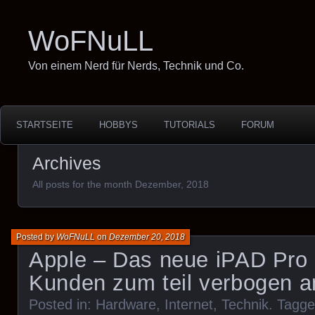
WoFNuLL
Von einem Nerd für Nerds, Technik und Co.
STARTSEITE
HOBBYS
TUTORIALS
FORUM
Archives
All posts for the month Dezember, 2018
Posted by
WoFNuLL
on
Dezember 20, 2018
Apple – Das neue iPAD Pro
Kunden zum teil verbogen a
Posted in:
Hardware
,
Internet
,
Technik
. Tagg