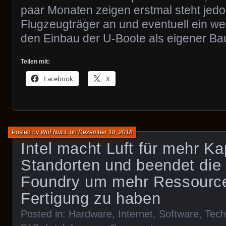
paar Monaten zeigen erstmal steht jed
Flugzeugträger an und eventuell ein we
den Einbau der U-Boote als eigener Bau
Teilen mit:
Facebook
X
Posted by
WoFNuLL
on
Dezember 18, 2018
Intel macht Luft für mehr Kap
Standorten und beendet die
Foundry um mehr Ressourc
Fertigung zu haben
Posted in:
Hardware
,
Internet
,
Software
,
Tech