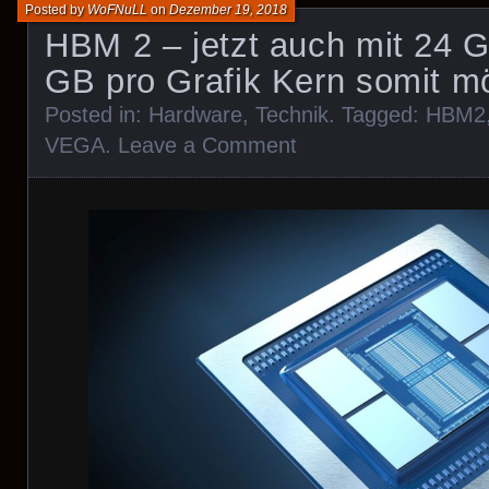
Posted by
WoFNuLL
on
Dezember 19, 2018
HBM 2 – jetzt auch mit 24 G
GB pro Grafik Kern somit m
Posted in:
Hardware
,
Technik
. Tagged:
HBM2
VEGA
.
Leave a Comment