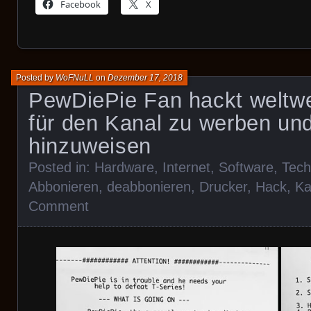
Facebook
X
Posted by
WoFNuLL
on
Dezember 17, 2018
PewDiePie Fan hackt weltwe
für den Kanal zu werben un
hinzuweisen
Posted in:
Hardware
,
Internet
,
Software
,
Tech
Abbonieren
,
deabbonieren
,
Drucker
,
Hack
,
Ka
Comment