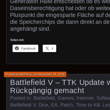
Generation HBM entscheiden ob es wei
Daseinsberechtigung hat oder ob weiter
Pluspunkt die eingesparte Fläche auf de
die Speicherchips die dann direkt an 
angehängt sind.
Teilen mit:
Facebook
X
Posted by
WoFNuLL
on
Dezember 19, 2018
Battlefield V – TTK Update 
Rückgängig gemacht
Posted in:
Battlefield
,
Games
,
Internet
,
Softw
Battlefield V
,
Dice
,
EA
,
Patch
,
Time to Kill
.
Le