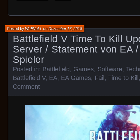
Posted by
WoFNuLL
on
Dezember 17, 2018
Battlefield V Time To Kill Up
Server / Statement von EA /
Spieler
Posted in:
Battlefield
,
Games
,
Software
,
Tech
Battlefield V
,
EA
,
EA Games
,
Fail
,
Time to Kill
Comment