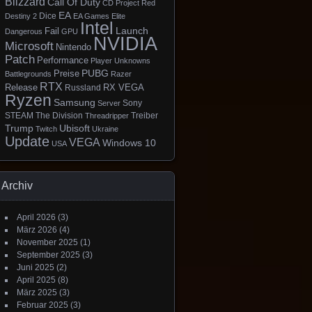
Blizzard
Call Of Duty
CD Project Red
EA
Dice
Destiny 2
EA Games
Elite
Intel
Launch
Fail
Dangerous
GPU
NVIDIA
Microsoft
Nintendo
Patch
Performance
Player Unknowns
PUBG
Preise
Battlegrounds
Razer
RTX
Release
RX VEGA
Russland
Ryzen
Samsung
Sony
Server
STEAM
The Division
Treiber
Threadripper
Trump
Ubisoft
Twitch
Ukraine
Update
VEGA
Windows 10
USA
Archiv
April 2026
(3)
März 2026
(4)
November 2025
(1)
September 2025
(3)
Juni 2025
(2)
April 2025
(8)
März 2025
(3)
Februar 2025
(3)