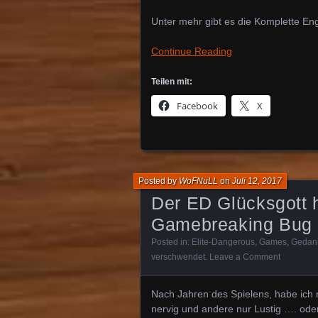
Unter mehr gibt es die Komplette En
Continue Reading
Teilen mit:
Facebook
X
Posted by
WoFNuLL
on
Juli 12, 2017
Der ED Glücksgott h
Gamebreaking Bug 
Posted in:
Elite-Dangerous
,
Games
,
Gedan
verschwendet
.
Leave a Comment
Nach Jahren des Spielens, habe ich n
nervig und andere nur Lustig …. ode