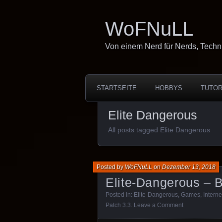
WoFNuLL
Von einem Nerd für Nerds, Techn
STARTSEITE
HOBBYS
TUTOR
Elite Dangerous
All posts tagged Elite Dangerous
Posted by
WoFNuLL
on
Dezember 13, 2018
Elite-Dangerous – B
Posted in:
Elite-Dangerous
,
Games
,
Interne
Patch 3.3
.
Leave a Comment