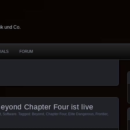
ik und Co.
IALS
FORUM
eyond Chapter Four ist live
t
,
Software
. Tagged:
Beyond
,
Chapter Four
,
Elite Dangerous
,
Frontier
,