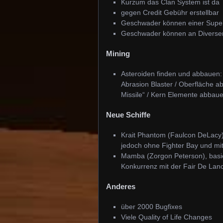
Kurzum das Clan System ist da
gegen Credit Gebühr erstellbar
Geschwader können einer Super
Geschwader können an Diversen
Mining
Asteroiden finden und abbauen:
Abrasion Blaster / Oberfläche a
Missile“ / Kern Elemente abbau
Neue Schiffe
Krait Phantom (Faulcon DeLacy), 
jedoch ohne Fighter Bay und mit
Mamba (Zorgon Peterson), basie
Konkurrenz mit der Fair De Lance
Anderes
über 2000 Bugfixes
Viele Quality of Life Changes