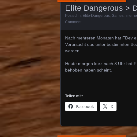
Elite Dangerous > D
Posted in:
Elite-Dangerous
,
Games
,
Interne
Comment
Nach mehreren Monaten hat FDev es 
Verursacht das unter bestimmten Bed
werden.
Heute morgen kurz nach 8 Uhr hat FD
behoben haben scheint.
Teilen mit:
Facebook
X