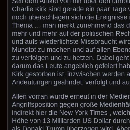
Seit dem Artikel von mir über den unnöt
Charlie Kirk sind gerade ein paar Tag
noch überschlagen sich die Ereignisse
Thema … man merkt zunehmend das d
mehr und mehr auf der politischen Rec
und aufs wiederlichste Missbraucht w
Mundtot zu machen und auf allen Ebene
zu verfolgen und zu hetzen. Dabei geht
darum das Leute angeblich gefeiert hab
Kirk gestorben ist, inzwischen werden a
Andeutungen geahndet, verfolgt und auc
Allen vorran wurde erneut in der Medie
Angriffsposition gegen große Medienh
indirekt hier die New York Times , welc
Höhe von 13 Milliarden US Dollar durc
als Donald Trump überzogen wird. Aber