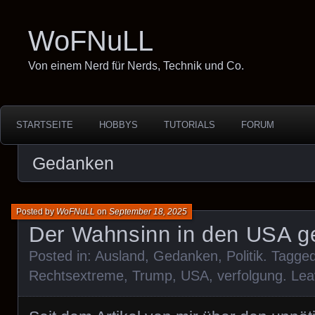
WoFNuLL
Von einem Nerd für Nerds, Technik und Co.
STARTSEITE
HOBBYS
TUTORIALS
FORUM
Gedanken
Posted by
WoFNuLL
on
September 18, 2025
Der Wahnsinn in den USA ge
Posted in:
Ausland
,
Gedanken
,
Politik
. Tagge
Rechtsextreme
,
Trump
,
USA
,
verfolgung
.
Lea