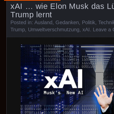
xAI … wie Elon Musk das L
Trump lernt
Posted in:
Ausland
,
Gedanken
,
Politik
,
Techni
Trump
,
Umweltverschmutzung
,
xAI
.
Leave a