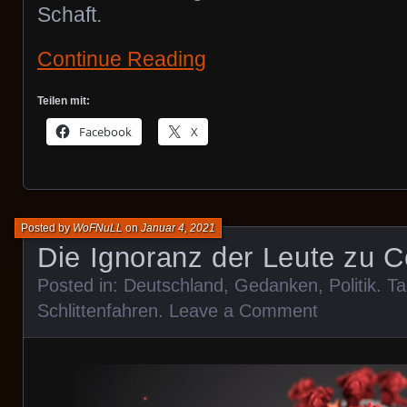
Schaft.
Continue Reading
Teilen mit:
Facebook
X
Posted by
WoFNuLL
on
Januar 4, 2021
Die Ignoranz der Leute zu C
Posted in:
Deutschland
,
Gedanken
,
Politik
. T
Schlittenfahren
.
Leave a Comment