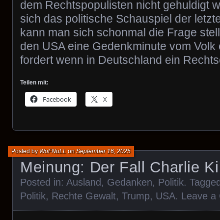
dem Rechtspopulisten nicht gehuldigt 
sich das politische Schauspiel der let
kann man sich schonmal die Frage stell
den USA eine Gedenkminute vom Volk 
fordert wenn in Deutschland ein Rechts
Teilen mit:
Facebook
X
Posted by
WoFNuLL
on
September 16, 2025
Meinung: Der Fall Charlie Ki
Posted in:
Ausland
,
Gedanken
,
Politik
. Tagge
Politik
,
Rechte Gewalt
,
Trump
,
USA
.
Leave a