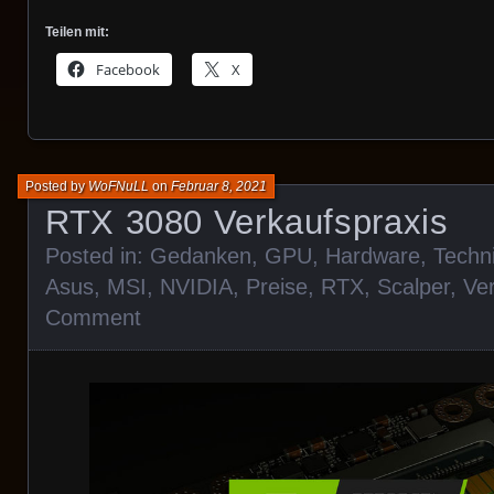
Teilen mit:
Facebook
X
Posted by
WoFNuLL
on
Februar 8, 2021
RTX 3080 Verkaufspraxis
Posted in:
Gedanken
,
GPU
,
Hardware
,
Techn
Asus
,
MSI
,
NVIDIA
,
Preise
,
RTX
,
Scalper
,
Ver
Comment