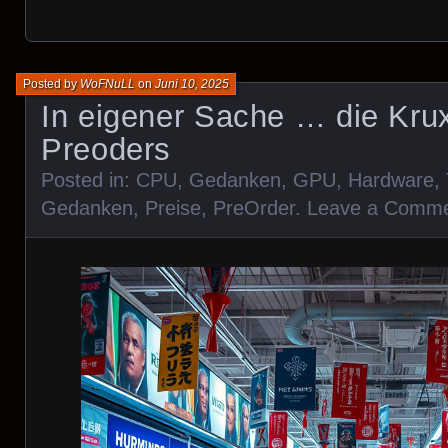
Posted by
WoFNuLL
on
Juni 10, 2025
In eigener Sache … die Kru
Preoders
Posted in:
CPU
,
Gedanken
,
GPU
,
Hardware
,
Gedanken
,
Preise
,
PreOrder
.
Leave a Comm