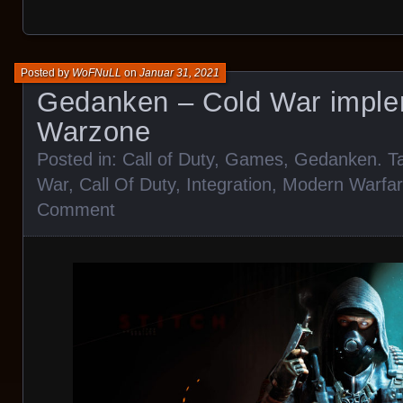
Posted by
WoFNuLL
on
Januar 31, 2021
Gedanken – Cold War imple
Warzone
Posted in:
Call of Duty
,
Games
,
Gedanken
. 
War
,
Call Of Duty
,
Integration
,
Modern Warfa
Comment