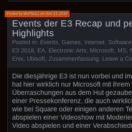
Posted by
WoFNuLL
on
Juni 13, 2018
Events der E3 Recap und pe
Highlights
Posted in:
Events
,
Games
,
Internet
,
Software
E3 2018
,
EA
,
Electronic Arts
,
Microsoft
,
MS
,
Enix
,
Ubisoft
,
Zusammenfassung
.
Leave a C
Die diesjährige E3 ist nun vorbei und 
hat hier wirklich nur Microsoft mit ihrem
Überraschungen aus dem Hut gezaubert:
einer Pressekonferenz, die auch wirklic
wie bei Square oder einigen anderen T
abspielen einer Videoshow mit Moderier
Video abspielen und einer Verabschied