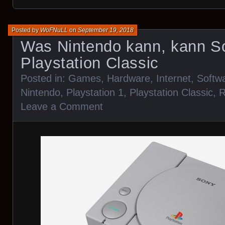
Posted by
WoFNuLL
on
September 19, 2018
Was Nintendo kann, kann S
Playstation Classic
Posted in:
Games
,
Hardware
,
Internet
,
Softw
Nintendo
,
Playstation 1
,
Playstation Classic
,
R
Leave a Comment