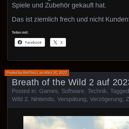
Spiele und Zubehör gekauft hat.
Das ist ziemlich frech und nicht Kunden
Teilen mit:
Facebook
X
Posted by
WoFNuLL
on
März 30, 2022
Breath of the Wild 2 auf 20
Posted in:
Games
,
Software
,
Technik
. Tagge
Wild 2
,
Nintendo
,
Verspätung
,
Verzögerung
,
Z