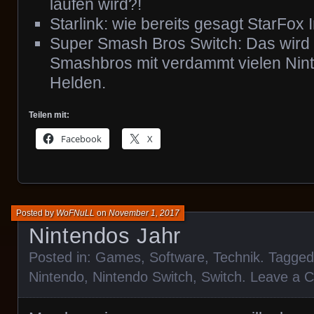
laufen wird?!
Starlink: wie bereits gesagt StarFox 
Super Smash Bros Switch: Das wird 
Smashbros mit verdammt vielen Nint
Helden.
Teilen mit:
Facebook
X
Posted by
WoFNuLL
on
November 1, 2017
Nintendos Jahr
Posted in:
Games
,
Software
,
Technik
. Tagge
Nintendo
,
Nintendo Switch
,
Switch
.
Leave a 