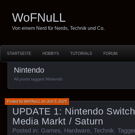
WoFNuLL
Von einem Nerd für Nerds, Technik und Co.
STARTSEITE
HOBBYS
TUTORIALS
FORUM
Nintendo
All posts tagged Nintendo
Posted by
WoFNuLL
on
Juni 5, 2025
UPDATE 1: Nintendo Switch
Media Markt / Saturn
Posted in:
Games
,
Hardware
,
Technik
. Tagge