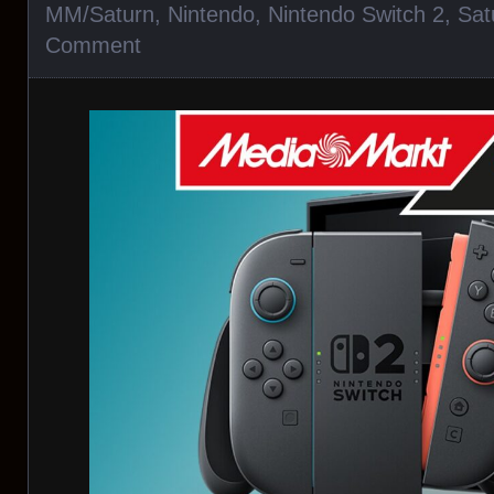
MM/Saturn
,
Nintendo
,
Nintendo Switch 2
,
Sat
Comment