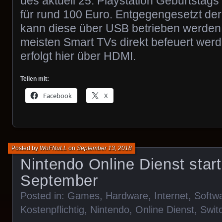
des aktuell 25. Playstation Geburtsta
für rund 100 Euro. Entgegengesetzt de
kann diese über USB betrieben werden
meisten Smart TVs direkt befeuert wer
erfolgt hier über HDMI.
Teilen mit:
Facebook
X
Posted by
WoFNuLL
on
September 13, 2018
Nintendo Online Dienst star
September
Posted in:
Games
,
Hardware
,
Internet
,
Softw
Kostenpflichtig
,
Nintendo
,
Online Dienst
,
Swit