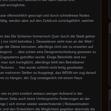
adt ermöglichte.
e offensichtlich gescrapt und durch schnellreise Nodes
ältig, werden aber auf den Zeitdruck zurückgeführt, welcher
inen das Die Schienen Immernoch Quer durch die Stadt gehen
( nur nicht betretbar ). Desweiteren sieht man an der Welt /
ge die Gleise benutzen, allerdings nicht wie zu erwarten auf
hängend. … dies schien eine Designentscheidung gewesen zu
 Zugsystems getroffen wurde. Einige Behnhöfe sind nur
man sich hochglitcht, allerdings fehlt den Betretbaren
exturen … hier wurde schlicht nicht fertig gearbeitet…
 an mehreren Stellen so Ausgelegt, das WENN ein zug darauf
iene zu hängen, der Zug unweigerlich mit einem Haus
 wie es jetzt existiert weitaus weniger Aufwand in der
nderen Seite auch keine Umfangreiche Änderungen an der
rige ( sich immer wieder wiederholende ) Reiseanimation
m und den Entwicklern die Möglichkeit gegeben abermals die