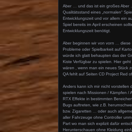
Aber … und das ist ein großes Aber
Qualitätsstand eines „normalen“ Sp
Entwicklungszeit und vor allem ein au
Spiel bereits im April erscheinen s
Entwicklungszeit benötigt.
Aber beginnen wir von vorn … diese 
Probleme oder Spielbarkeit auf Karto
würde ich glatt behaupten das der Gr
Kiste Verfügbar zu spielen. Hier geh
wären , wenn man ein neues Stück zu
QA fehlt auf Seiten CD Project Red o
Anders kann ich mir nicht vorstellen 
spielen nach Missionen / Kämpfen / 
RTX Effekte in bestimmten Bereichen
Bugs auftreten, wie z.B. herumschwe
bzw. Zigaretten … oder auch allge
aller Fahrzeuge ohne Controller unmö
Part wo man sich explizit dafür ents
Herunterschauen ohne Kleidung einfac