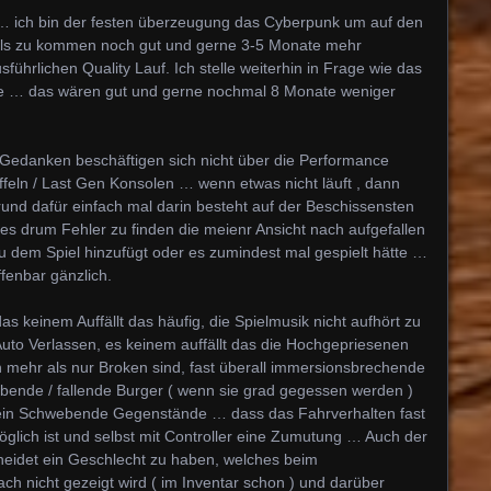
 … ich bin der festen überzeugung das Cyberpunk um auf den
iels zu kommen noch gut und gerne 3-5 Monate mehr
sführlichen Quality Lauf. Ich stelle weiterhin in Frage wie das
ollte … das wären gut und gerne nochmal 8 Monate weniger
Gedanken beschäftigen sich nicht über die Performance
ffeln / Last Gen Konsolen … wenn etwas nicht läuft , dann
und dafür einfach mal darin besteht auf der Beschissensten
t es drum Fehler zu finden die meienr Ansicht nach aufgefallen
 dem Spiel hinzufügt oder es zumindest mal gespielt hätte …
ffenbar gänzlich.
das keinem Auffällt das häufig, die Spielmusik nicht aufhört zu
Auto Verlassen, es keinem auffällt das die Hochgepriesenen
 mehr als nur Broken sind, fast überall immersionsbrechende
bende / fallende Burger ( wenn sie grad gegessen werden )
mein Schwebende Gegenstände … dass das Fahrverhalten fast
glich ist und selbst mit Controller eine Zumutung … Auch der
cheidet ein Geschlecht zu haben, welches beim
h nicht gezeigt wird ( im Inventar schon ) und darüber