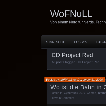
WoFNuLL
Von einem Nerd für Nerds, Techn
STARTSEITE
HOBBYS
TUTOR
CD Project Red
All posts tagged CD Project Red
Posted by
WoFNuLL
on
Dezember 31, 2020
Wo ist die Bahn in
Posted in:
Cyberpunk 2077
,
Games
,
Interne
Leave a Comment