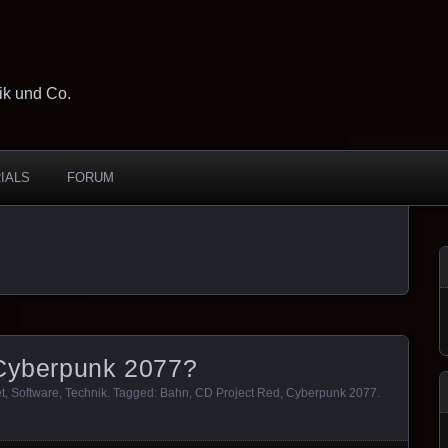
ik und Co.
IALS
FORUM
 Cyberpunk 2077?
t
,
Software
,
Technik
. Tagged:
Bahn
,
CD Project Red
,
Cyberpunk 2077
.