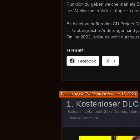
Funktion zu geben welche man als Be
sie Wahlweise in Voller Länge zu gen
Es bleibt zu hoffen das CD Project 
… Umfangreiche Änderungen sind ja
Online 2022, sollte es wohl durchau
Teilen mit:
Facebook
X
Posted by
WoFNuLL
on
Dezember 31, 2020
1. Kostenloser DLC
Posted in:
Cyberpunk 2077
,
Games
,
Interne
Leave a Comment