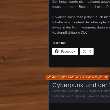
Der Inhalt wurde nicht bekannt gege
muss oder ob er Bestandteil eines Pa
Erwarten sollte man jedoch auch nicht
Inhalte bzw. Content der über optisc
etwas in der Form kommen, dann en
Kostenpflichtigem DLC.
Teilen mit:
Facebook
X
Posted by
WoFNuLL
on
Dezember 27, 2020
Cyberpunk und der 
Posted in:
Cyberpunk 2077
,
Games
,
Gedan
Cyberpunk 2077
,
Quality
.
Leave a Commen