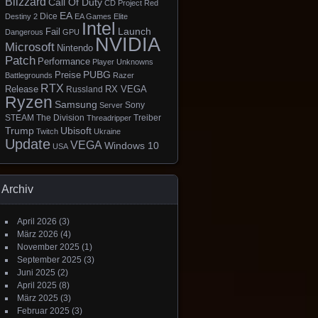
Blizzard
Call Of Duty
CD Project Red
EA
Dice
Destiny 2
EA Games
Elite
Intel
Launch
Fail
Dangerous
GPU
NVIDIA
Microsoft
Nintendo
Patch
Performance
Player Unknowns
PUBG
Preise
Battlegrounds
Razer
RTX
Release
RX VEGA
Russland
Ryzen
Samsung
Sony
Server
STEAM
The Division
Treiber
Threadripper
Trump
Ubisoft
Twitch
Ukraine
Update
VEGA
Windows 10
USA
Archiv
April 2026
(3)
März 2026
(4)
November 2025
(1)
September 2025
(3)
Juni 2025
(2)
April 2025
(8)
März 2025
(3)
Februar 2025
(3)