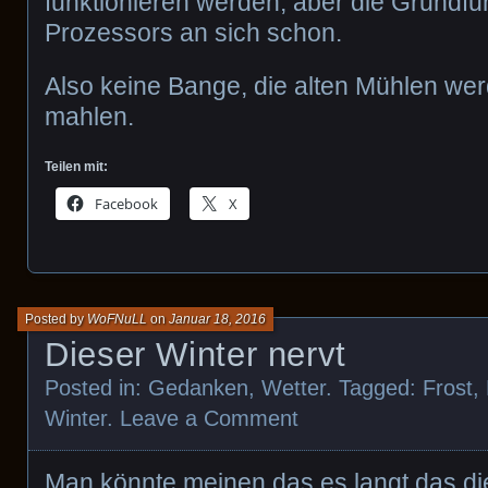
funktionieren werden, aber die Grundfu
Prozessors an sich schon.
Also keine Bange, die alten Mühlen we
mahlen.
Teilen mit:
Facebook
X
Posted by
WoFNuLL
on
Januar 18, 2016
Dieser Winter nervt
Posted in:
Gedanken
,
Wetter
. Tagged:
Frost
,
Winter
.
Leave a Comment
Man könnte meinen das es langt das die