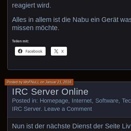
reagiert wird.
Alles in allem ist die Nabu ein Gerät wa
missen möchte.
Teilen mit:
Facebook
X
Posted by
WoFNuLL
on
Januar 21, 2016
IRC Server Online
Posted in:
Homepage
,
Internet
,
Software
,
Tec
IRC Server
.
Leave a Comment
Nun ist der nächste Dienst der Seite Li