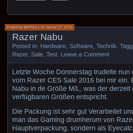
Posted by
WoFNuLL
on
Januar 27, 2016
Razer Nabu
Posted in:
Hardware
,
Software
,
Technik
. Tag
Razer
,
Sale
,
Test
.
Leave a Comment
Letzte Woche Donnerstag trudelte nun 
vom Razer CES Sale 2016 bei mir ein. 
Nabu in de Größe M/L, was der derzeit
verfügbaren Größen entspricht.
Die Packung ist sehr gut Verarbeitet un
man das Gaming drumherum von Razer 
Hauptverpackung, sondern als Eyecatc