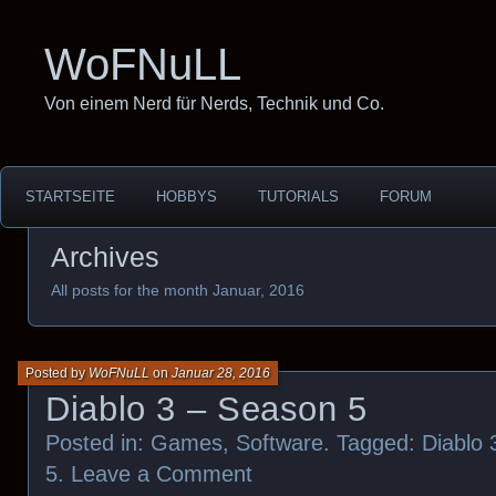
WoFNuLL
Von einem Nerd für Nerds, Technik und Co.
STARTSEITE
HOBBYS
TUTORIALS
FORUM
Archives
All posts for the month Januar, 2016
Posted by
WoFNuLL
on
Januar 28, 2016
Diablo 3 – Season 5
Posted in:
Games
,
Software
. Tagged:
Diablo 
5
.
Leave a Comment