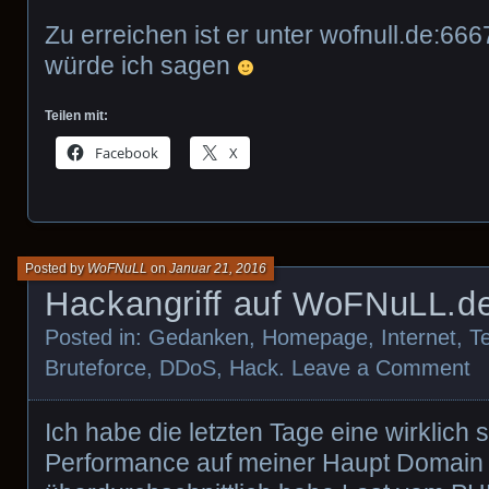
Zu erreichen ist er unter wofnull.de:66
würde ich sagen
Teilen mit:
Facebook
X
Posted by
WoFNuLL
on
Januar 21, 2016
Hackangriff auf WoFNuLL.d
Posted in:
Gedanken
,
Homepage
,
Internet
,
T
Bruteforce
,
DDoS
,
Hack
.
Leave a Comment
Ich habe die letzten Tage eine wirklich 
Performance auf meiner Haupt Domain 