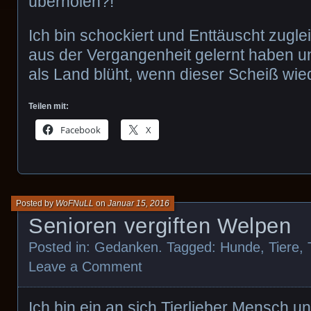
überholen?!
Ich bin schockiert und Enttäuscht zuglei
aus der Vergangenheit gelernt haben 
als Land blüht, wenn dieser Scheiß wi
Teilen mit:
Facebook
X
Posted by
WoFNuLL
on
Januar 15, 2016
Senioren vergiften Welpen
Posted in:
Gedanken
. Tagged:
Hunde
,
Tiere
,
Leave a Comment
Ich bin ein an sich Tierlieber Mensch 