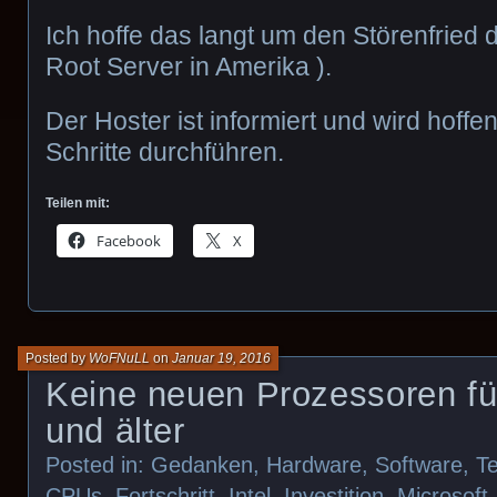
Ich hoffe das langt um den Störenfried 
Root Server in Amerika ).
Der Hoster ist informiert und wird hoffe
Schritte durchführen.
Teilen mit:
Facebook
X
Posted by
WoFNuLL
on
Januar 19, 2016
Keine neuen Prozessoren f
und älter
Posted in:
Gedanken
,
Hardware
,
Software
,
T
CPUs
,
Fortschritt
,
Intel
,
Investition
,
Microsoft