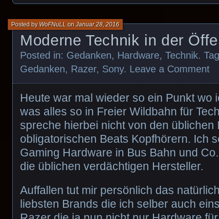
Posted by
WoFNuLL
on
Januar 28, 2016
Moderne Technik in der Öffen
Posted in:
Gedanken
,
Hardware
,
Technik
. Ta
Gedanken
,
Razer
,
Sony
.
Leave a Comment
Heute war mal wieder so ein Punkt wo i
was alles so in Freier Wildbahn für Tech
spreche hierbei nicht von den üblichen
obligatorischen Beats Kopfhörern. Ich
Gaming Hardware in Bus Bahn und Co.
die üblichen verdächtigen Hersteller.
Auffallen tut mir persönlich das natürlic
liebsten Brands die ich selber auch eins
Razer die ja nun nicht nur Hardware fü