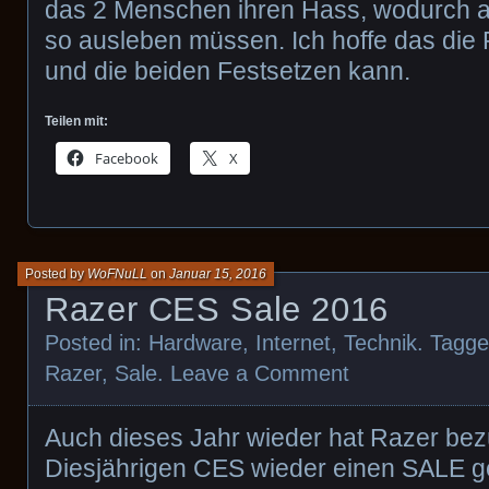
das 2 Menschen ihren Hass, wodurch a
so ausleben müssen. Ich hoffe das die Po
und die beiden Festsetzen kann.
Teilen mit:
Facebook
X
Posted by
WoFNuLL
on
Januar 15, 2016
Razer CES Sale 2016
Posted in:
Hardware
,
Internet
,
Technik
. Tagg
Razer
,
Sale
.
Leave a Comment
Auch dieses Jahr wieder hat Razer bez
Diesjährigen CES wieder einen SALE ges