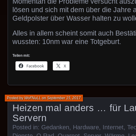
Momentan die Probleme versucht auszus
lösen und sich mit dem über die Jahr
Geldpolster über Wasser halten zu woll
Alles in allem scheint somit auch Bestät
wussten: 10nm war eine Totgeburt.
Teilen mit:
Facebook
X
Posted by
WoFNuLL
on
September 15, 2017
Heizen mal anders … für La
Servern
Posted in:
Gedanken
,
Hardware
,
Internet
,
Tec
Dienste
,
Q.Rad
,
Quarnot
,
Server
,
Wärme
.
Le