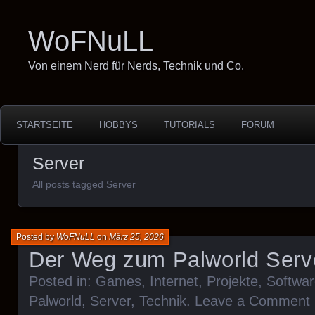
WoFNuLL
Von einem Nerd für Nerds, Technik und Co.
STARTSEITE
HOBBYS
TUTORIALS
FORUM
Server
All posts tagged Server
Posted by
WoFNuLL
on
März 25, 2026
Der Weg zum Palworld Serv
Posted in:
Games
,
Internet
,
Projekte
,
Softwa
Palworld
,
Server
,
Technik
.
Leave a Comment