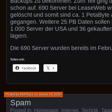
Backups zu bekommen. Zum Teil ging d
schon auf. 690 Server bei LeaseWeb w
gelöscht und somit sind ca. 1 PetaByte
gegangen. Weitere 25 PB Daten sollen 
1.000 Server der USA und 36 gekaufte
lagern.
Die 690 Server wurden bereits im Febru
Teilen mit:
Facebook
X
Posted by
WoFNuLL
on
Januar 14, 2016
Spam
Posted in:
Homepage
,
Internet
,
Technik
. Tag