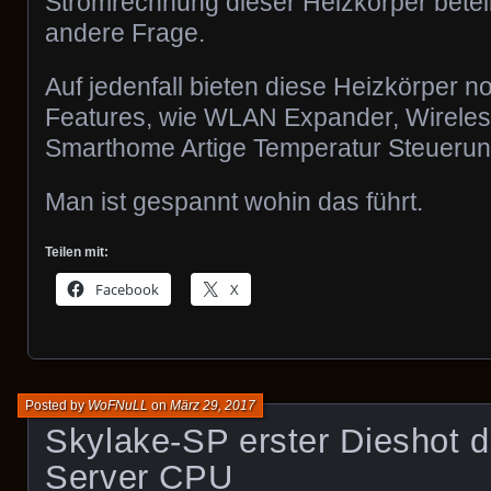
Stromrechnung dieser Heizkörper beteili
andere Frage.
Auf jedenfall bieten diese Heizkörper n
Features, wie WLAN Expander, Wirele
Smarthome Artige Temperatur Steueru
Man ist gespannt wohin das führt.
Teilen mit:
Facebook
X
Posted by
WoFNuLL
on
März 29, 2017
Skylake-SP erster Dieshot d
Server CPU