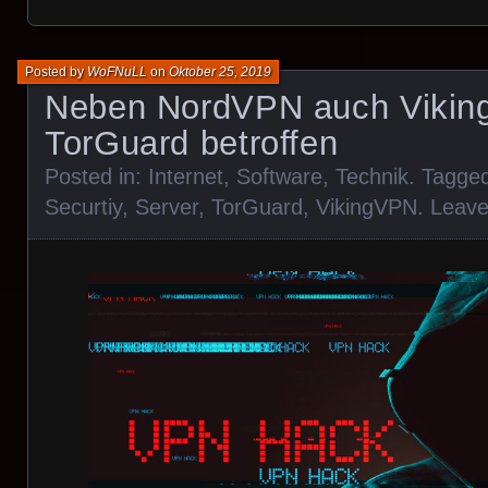
Posted by
WoFNuLL
on
Oktober 25, 2019
Neben NordVPN auch Vikin
TorGuard betroffen
Posted in:
Internet
,
Software
,
Technik
. Tagge
Securtiy
,
Server
,
TorGuard
,
VikingVPN
.
Leav