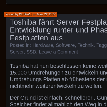
Posted by
WoFNuLL
on
März 22, 2017
Toshiba fährt Server Festpla
Entwicklung runter und Pha
Festplatten aus
Posted in:
Hardware
,
Software
,
Technik
. Tag
Server
,
SSD
.
Leave a Comment
Toshiba hat nun beschlossen keine weit
15.000 Umdrehungen zu entwickeln und
Umdrehungs Platten ab frühestens der
nichtmehr weiterentwickeln zu wollen.
Der Grund ist einfach, schnellerer , Gün
Speicher findet allmählich den Weg in 