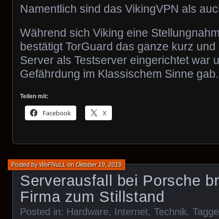
Namentlich sind das VikingVPN als auc
Während sich Viking eine Stellungnahm
bestätigt TorGuard das ganze kurz und 
Server als Testserver eingerichtet war 
Gefährdung im Klassischem Sinne gab.
Teilen mit:
Facebook
X
Posted by
WoFNuLL
on
Oktober 19, 2019
Serverausfall bei Porsche b
Firma zum Stillstand
Posted in:
Hardware
,
Internet
,
Technik
. Tagg