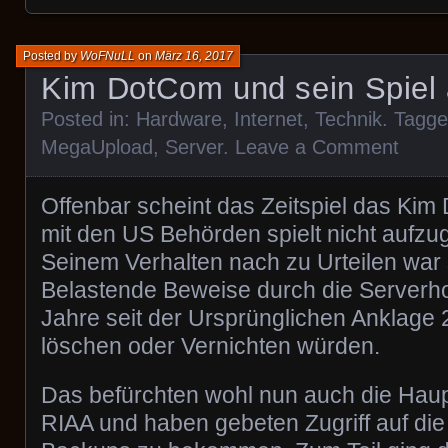
Posted by
WoFNuLL
on
März 16, 2017
Kim DotCom und sein Spiel 
Posted in:
Hardware
,
Internet
,
Technik
. Tagg
MegaUpload
,
Server
.
Leave a Comment
Offenbar scheint das Zeitspiel das Kim
mit den US Behörden spielt nicht aufzu
Seinem Verhalten nach zu Urteilen war
Belastende Beweise durch die Serverho
Jahre seit der Ursprünglichen Anklage 
löschen oder Vernichten würden.
Das befürchten wohl nun auch die Hau
RIAA und haben gebeten Zugriff auf die